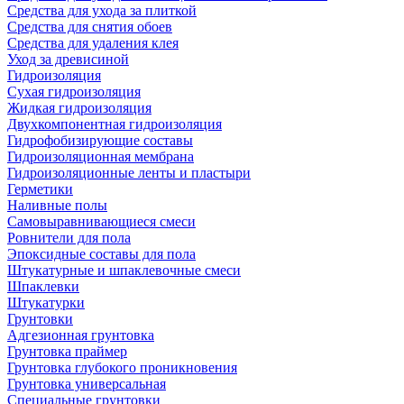
Средства для ухода за плиткой
Средства для снятия обоев
Средства для удаления клея
Уход за древисиной
Гидроизоляция
Сухая гидроизоляция
Жидкая гидроизоляция
Двухкомпонентная гидроизоляция
Гидрофобизирующие составы
Гидроизоляционная мембрана
Гидроизоляционные ленты и пластыри
Герметики
Наливные полы
Самовыравнивающиеся смеси
Ровнители для пола
Эпоксидные составы для пола
Штукатурные и шпаклевочные смеси
Шпаклевки
Штукатурки
Грунтовки
Адгезионная грунтовка
Грунтовка праймер
Грунтовка глубокого проникновения
Грунтовка универсальная
Специальные грунтовки