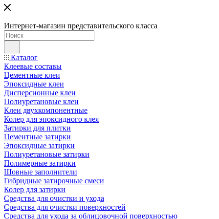
Интернет-магазин представительского класса
Каталог
Клеевые составы
Цементные клеи
Эпоксидные клеи
Дисперсионные клеи
Полиуретановые клеи
Клеи двухкомпонентные
Колер для эпоксидного клея
Затирки для плитки
Цементные затирки
Эпоксидные затирки
Полиуретановые затирки
Полимерные затирки
Шовные заполнители
Гибридные затирочные смеси
Колер для затирки
Средства для очистки и ухода
Средства для очистки поверхностей
Средства для ухода за облицовочной поверхностью