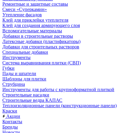
Ремонтные и защитные составы
Смеси «Суперкамин»
Утепление фасадов
Клей для приклейки утеплителя
Клей для создания армирующего слоя
Вспомогательные материалы
Добавки в строительные растворы
Латексные добавки (пластификаторы)
Добавки для строительных растворов
Специальные добавки
Инструменты
Система выравнивания плитки (СВП)
Губки
Пады и шпатели
Шаблоны для плитки
Струбцина
Инструменты для работы с крупноформатной плиткой
Строительные насадки
Строительные ведра КАПАС
Теплоизоляционные панели (конструкционные панели)
Краски
Акции
Контакты
Бренды
Новости