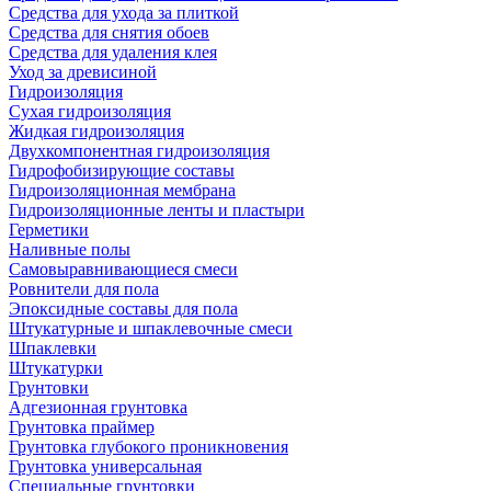
Средства для ухода за плиткой
Средства для снятия обоев
Средства для удаления клея
Уход за древисиной
Гидроизоляция
Сухая гидроизоляция
Жидкая гидроизоляция
Двухкомпонентная гидроизоляция
Гидрофобизирующие составы
Гидроизоляционная мембрана
Гидроизоляционные ленты и пластыри
Герметики
Наливные полы
Самовыравнивающиеся смеси
Ровнители для пола
Эпоксидные составы для пола
Штукатурные и шпаклевочные смеси
Шпаклевки
Штукатурки
Грунтовки
Адгезионная грунтовка
Грунтовка праймер
Грунтовка глубокого проникновения
Грунтовка универсальная
Специальные грунтовки