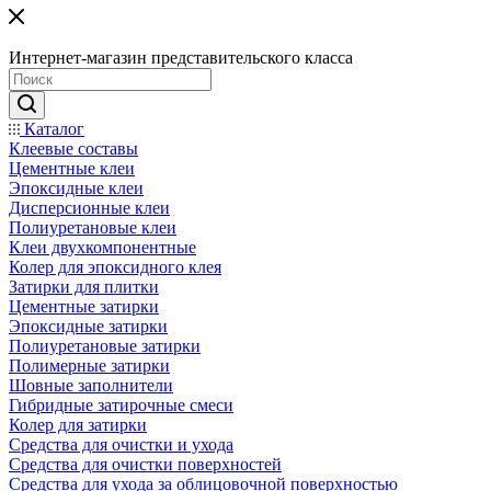
Интернет-магазин представительского класса
Каталог
Клеевые составы
Цементные клеи
Эпоксидные клеи
Дисперсионные клеи
Полиуретановые клеи
Клеи двухкомпонентные
Колер для эпоксидного клея
Затирки для плитки
Цементные затирки
Эпоксидные затирки
Полиуретановые затирки
Полимерные затирки
Шовные заполнители
Гибридные затирочные смеси
Колер для затирки
Средства для очистки и ухода
Средства для очистки поверхностей
Средства для ухода за облицовочной поверхностью