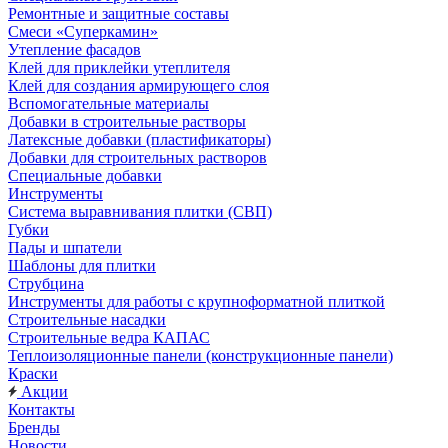
Ремонтные и защитные составы
Смеси «Суперкамин»
Утепление фасадов
Клей для приклейки утеплителя
Клей для создания армирующего слоя
Вспомогательные материалы
Добавки в строительные растворы
Латексные добавки (пластификаторы)
Добавки для строительных растворов
Специальные добавки
Инструменты
Система выравнивания плитки (СВП)
Губки
Пады и шпатели
Шаблоны для плитки
Струбцина
Инструменты для работы с крупноформатной плиткой
Строительные насадки
Строительные ведра КАПАС
Теплоизоляционные панели (конструкционные панели)
Краски
Акции
Контакты
Бренды
Новости