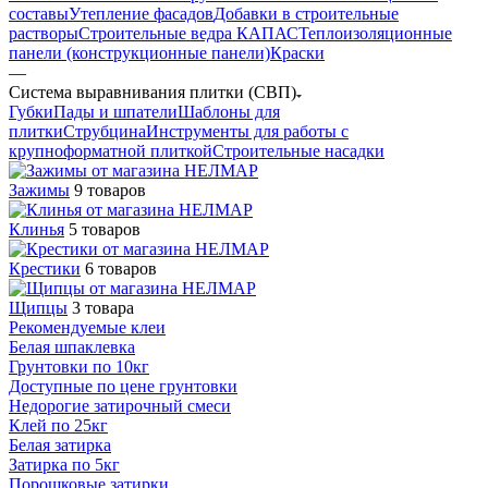
составы
Утепление фасадов
Добавки в строительные
растворы
Строительные ведра КАПАС
Теплоизоляционные
панели (конструкционные панели)
Краски
—
Система выравнивания плитки (СВП)
Губки
Пады и шпатели
Шаблоны для
плитки
Струбцина
Инструменты для работы с
крупноформатной плиткой
Строительные насадки
Зажимы
9 товаров
Клинья
5 товаров
Крестики
6 товаров
Щипцы
3 товара
Рекомендуемые клеи
Белая шпаклевка
Грунтовки по 10кг
Доступные по цене грунтовки
Недорогие затирочный смеси
Клей по 25кг
Белая затирка
Затирка по 5кг
Порошковые затирки