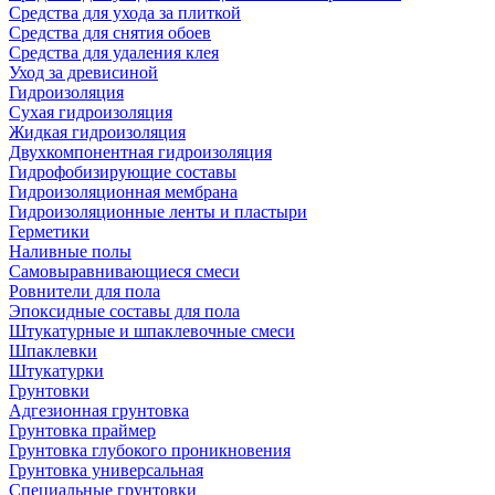
Средства для ухода за плиткой
Средства для снятия обоев
Средства для удаления клея
Уход за древисиной
Гидроизоляция
Сухая гидроизоляция
Жидкая гидроизоляция
Двухкомпонентная гидроизоляция
Гидрофобизирующие составы
Гидроизоляционная мембрана
Гидроизоляционные ленты и пластыри
Герметики
Наливные полы
Самовыравнивающиеся смеси
Ровнители для пола
Эпоксидные составы для пола
Штукатурные и шпаклевочные смеси
Шпаклевки
Штукатурки
Грунтовки
Адгезионная грунтовка
Грунтовка праймер
Грунтовка глубокого проникновения
Грунтовка универсальная
Специальные грунтовки