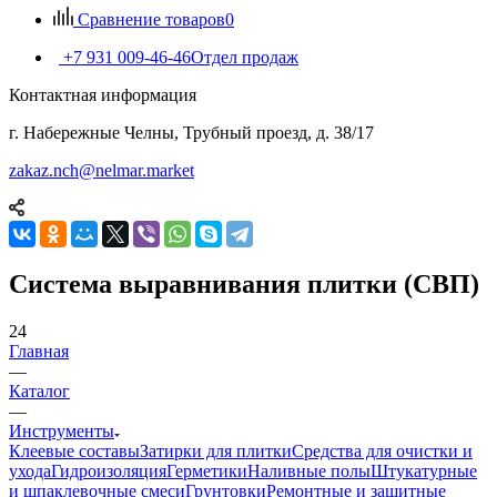
Сравнение товаров
0
+7 931 009-46-46
Отдел продаж
Контактная информация
г. Набережные Челны, Трубный проезд, д. 38/17
zakaz.nch@nelmar.market
Система выравнивания плитки (СВП)
24
Главная
—
Каталог
—
Инструменты
Клеевые составы
Затирки для плитки
Средства для очистки и
ухода
Гидроизоляция
Герметики
Наливные полы
Штукатурные
и шпаклевочные смеси
Грунтовки
Ремонтные и защитные